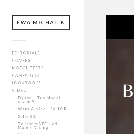
EWA MICHALIK
EDITORIALS
COVERS
MODEL TESTS
CAMPAIGNS
LOOKBOOKS
VIDEO
Dyson – Top Model
sezon 9
Wera & Nick – SAILOR
Sofix 20.
To jest MATCH od
Mobile Vikings