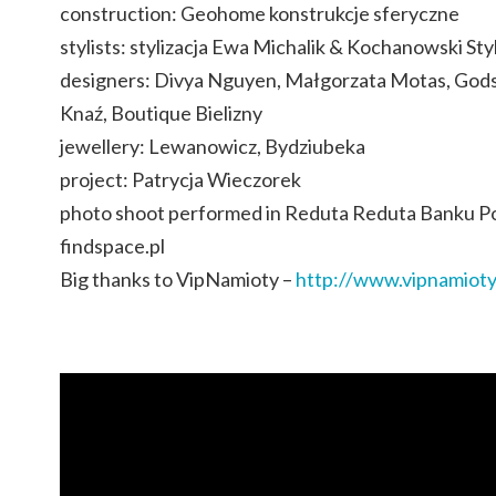
construction: Geohome konstrukcje sferyczne
stylists: stylizacja Ewa Michalik & Kochanowski Styl
designers: Divya Nguyen, Małgorzata Motas, Godsa
Knaź, Boutique Bielizny
jewellery: Lewanowicz, Bydziubeka
project: Patrycja Wieczorek
photo shoot performed in Reduta Reduta Banku Po
findspace.pl
Big thanks to VipNamioty –
http://www.vipnamioty