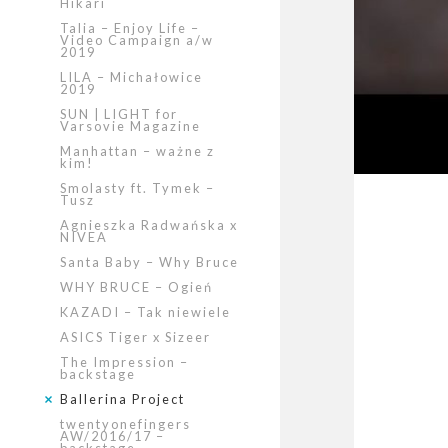
Hikari
Talia – Enjoy Life –
Video Campaign a/w
2019
LILA – Michałowice
2019
SUN | LIGHT for
Varsovie Magazine
Manhattan – ważne z
kim!
Smolasty ft. Tymek –
Tusz
Agnieszka Radwańska x
NIVEA
Santa Baby – Why Bruce
WHY BRUCE – Ogień
KAZADI – Tak niewiele
ASICS Tiger x Sizeer
The Impression –
backstage
Ballerina Project
twentyonefingers
AW/2016/17 –