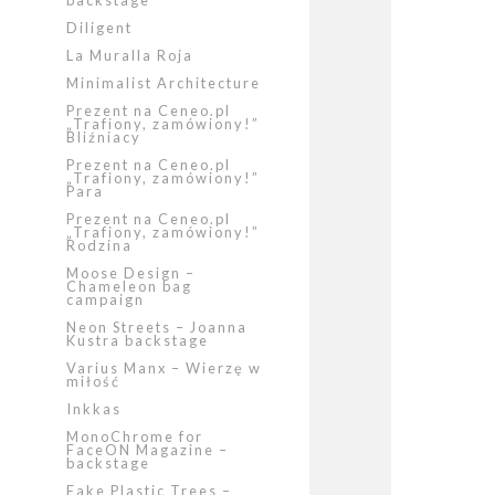
backstage
Diligent
La Muralla Roja
Minimalist Architecture
Prezent na Ceneo.pl
„Trafiony, zamówiony!”
Bliźniacy
Prezent na Ceneo.pl
„Trafiony, zamówiony!”
Para
Prezent na Ceneo.pl
„Trafiony, zamówiony!”
Rodzina
Moose Design –
Chameleon bag
campaign
Neon Streets – Joanna
Kustra backstage
Varius Manx – Wierzę w
miłość
Inkkas
MonoChrome for
FaceON Magazine –
backstage
Fake Plastic Trees –