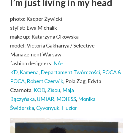
I’m just living in my head
photo: Kacper Żywicki
stylist: Ewa Michalik
make up: Katarzyna Olkowska
model: Victoria Gakhariya / Selective
Management Warsaw
fashion designers:
NA-
KD
,
Kamena
,
Departament Twórczości
,
POCA &
POCA
,
Robert Czerwik
, Pola Zag, Edyta
Czarnota,
KOD
,
Zisou
,
Maja
Bączyńska
,
UMIAR
,
MOIESS
,
Monika
Świderska
,
Cyvonyuk
,
Huzior